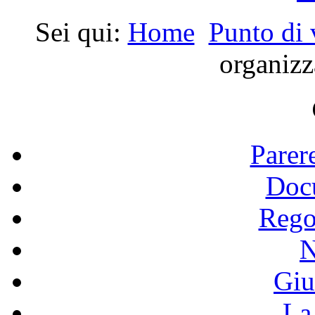
Sei qui:
Home
Punto di v
organizz
Parer
Doc
Rego
N
Giu
La 