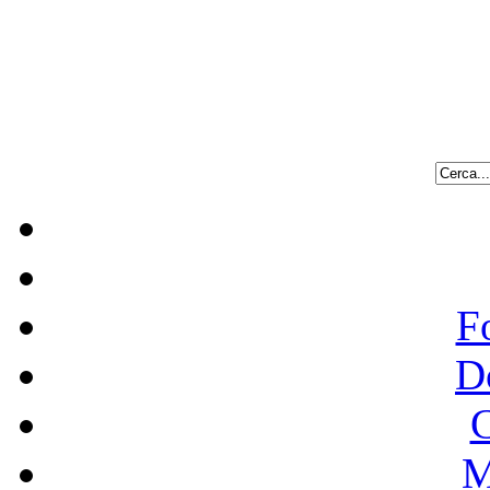
F
D
C
M