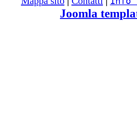
Mappa sito
|
Contatti
|
Info 
Joomla templa