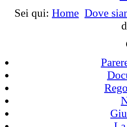
Sei qui:
Home
Dove si
Parer
Doc
Rego
N
Giu
La 