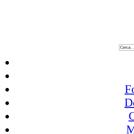
F
D
C
M