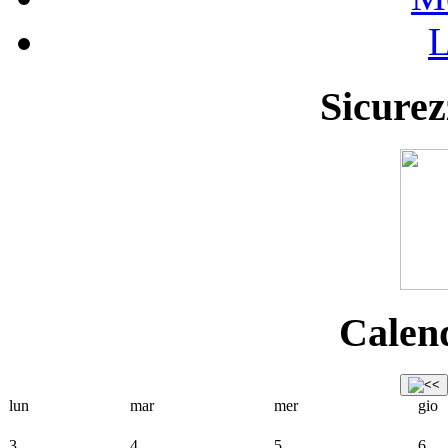
L
Sicurez
Calend
lun
mar
mer
gio
3
4
5
6