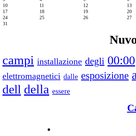
10
11
12
13
17
18
19
20
24
25
26
27
31
Nuvo
campi
00:00
degli
installazione
esposizione
elettromagnetici
dalle
della
dell
essere
C