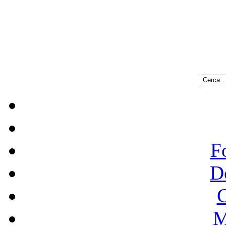
F
D
C
M