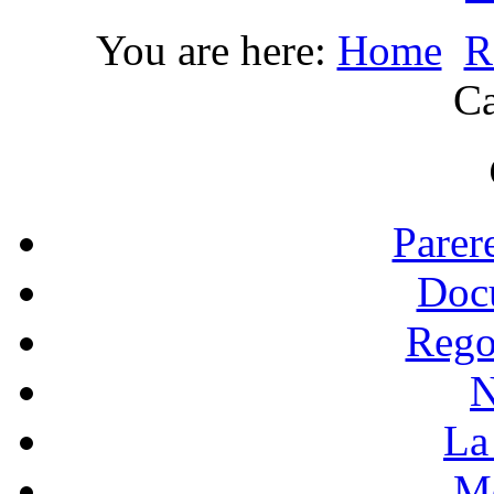
You are here:
Home
R
C
Parer
Doc
Rego
N
La 
Mo