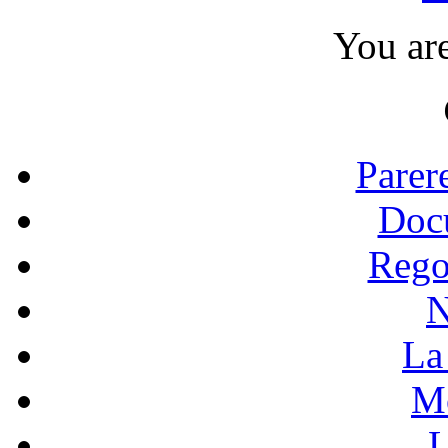
You ar
Parer
Doc
Rego
N
La 
Mo
L