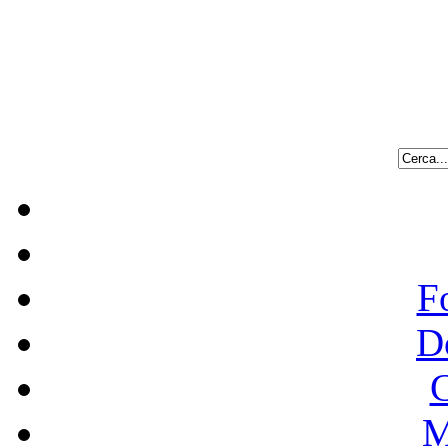
F
D
C
M