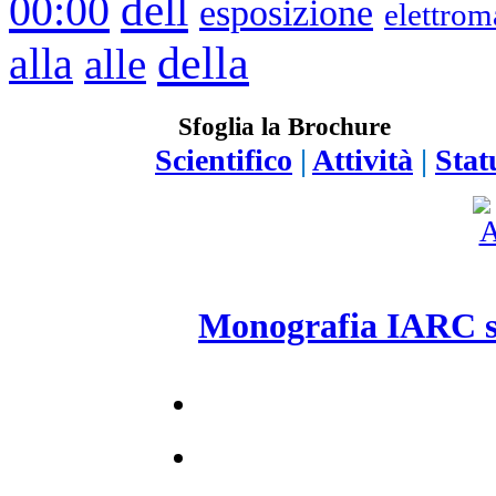
00:00
dell
esposizione
elettrom
della
alla
alle
Sfoglia la Brochure
Scientifico
|
Attività
|
Stat
Monografia IARC s