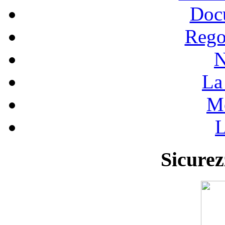
Doc
Rego
N
La 
Mo
L
Sicurez