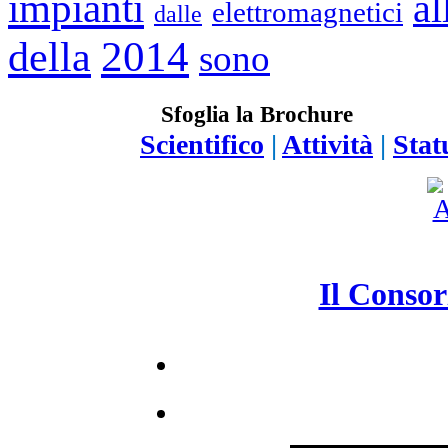
impianti
al
elettromagnetici
dalle
2014
della
sono
Sfoglia la Brochure
Scientifico
|
Attività
|
Stat
Il Consor