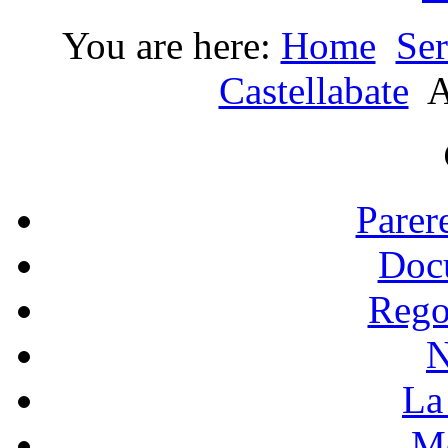
You are here:
Home
Ser
Castellabate
A
Parer
Doc
Rego
N
La 
Mo