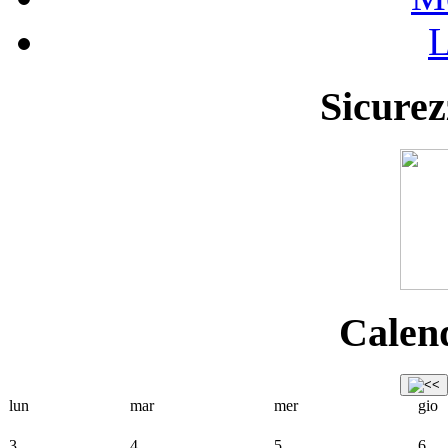
L
Sicurez
Calend
lun
mar
mer
gio
3
4
5
6