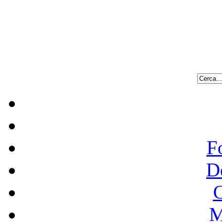
F
D
C
M