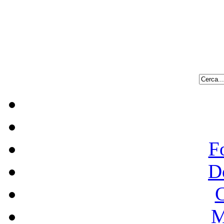
F
D
C
M