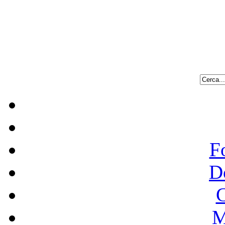
F
D
C
M