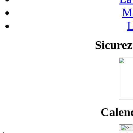
Mo
L
Sicurez
Calend