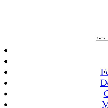
F
D
C
M