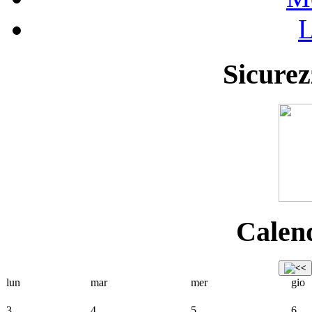
L
Sicurez
Calend
lun
mar
mer
gio
3
4
5
6