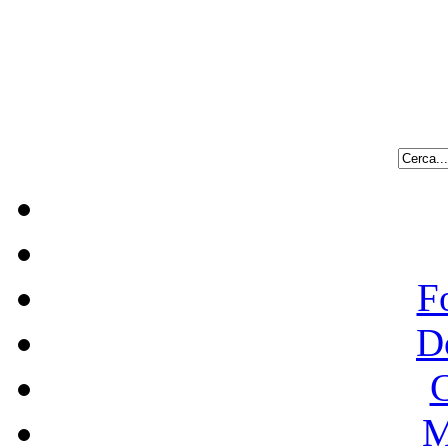
F
D
C
M