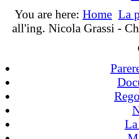
You are here:
Home
La p
all'ing. Nicola Grassi - 
Parer
Doc
Rego
N
La 
Mo