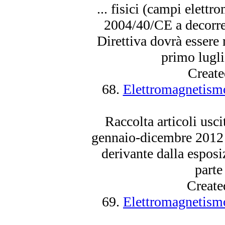
... fisici (
campi
elettro
2004/40/CE a decorre
Direttiva dovrà essere 
primo luglio
Create
68.
Elettromagnetismo
Raccolta articoli usci
gennaio-dicembre 2012 e
derivante dalla espos
parte
Create
69.
Elettromagnetismo