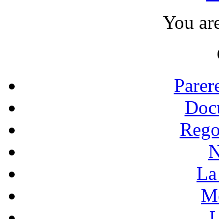
You ar
Parer
Doc
Rego
N
La 
Mo
L