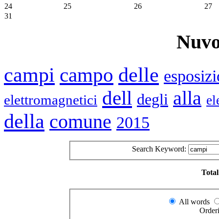
24
25
26
27
31
Nuvo
campi
delle
campo
esposiz
dell
alla
degli
elettromagnetici
el
della
comune
2015
Search Keyword:
Total
All words
Order