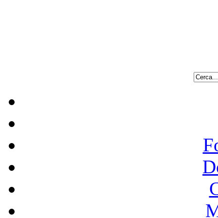
F
D
C
M