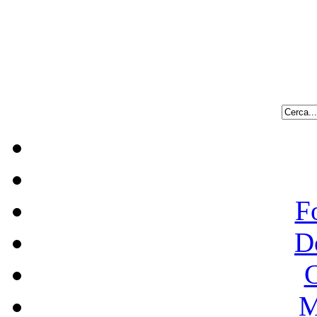
F
D
C
M