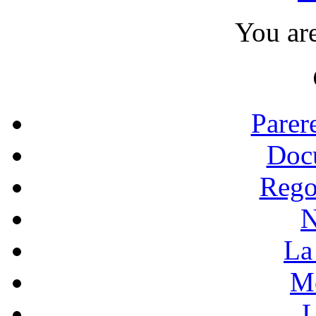
You ar
Parer
Doc
Rego
N
La 
Mo
L