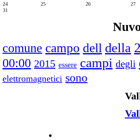
24
25
26
27
31
Nuvo
della
campo
dell
comune
campi
00:00
2015
degli
essere
sono
elettromagnetici
Val
Val