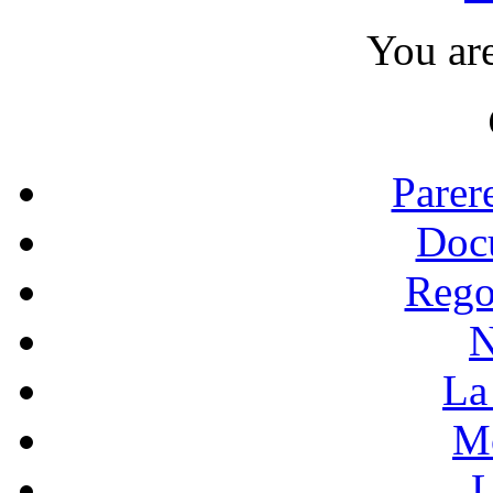
You ar
Parer
Doc
Rego
N
La 
Mo
L