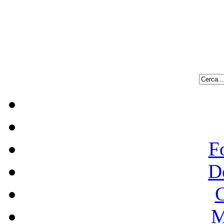
F
D
C
M