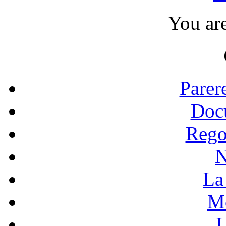
You ar
Parer
Doc
Rego
N
La 
Mo
L