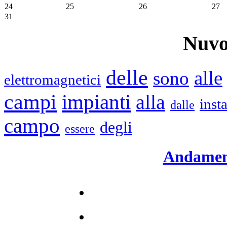
24
25
26
27
31
Nuvo
delle
alle
sono
elettromagnetici
campi
impianti
alla
inst
dalle
campo
degli
essere
Andament