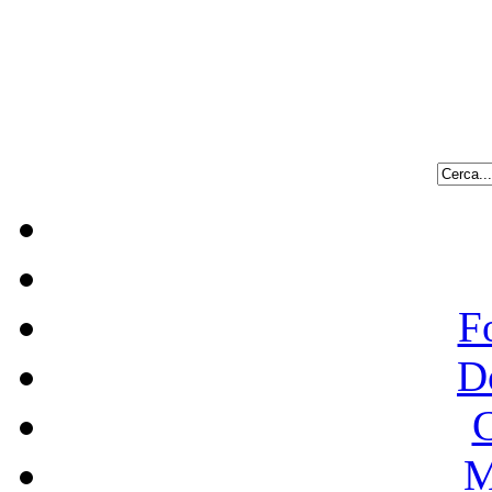
F
D
C
M