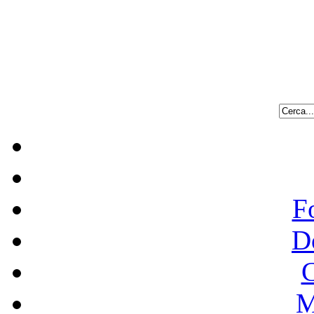
F
D
C
M