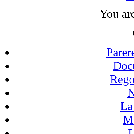
You ar
Parer
Doc
Rego
N
La 
Mo
L