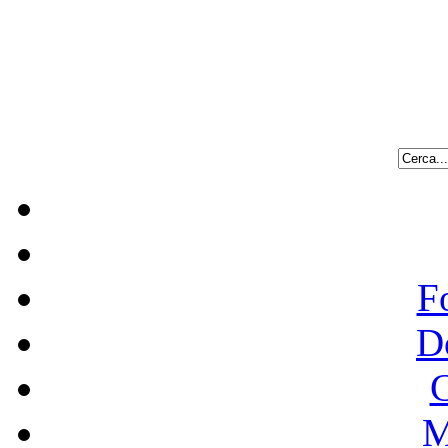
F
D
C
M