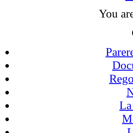
You ar
Parer
Doc
Rego
N
La 
Mo
L