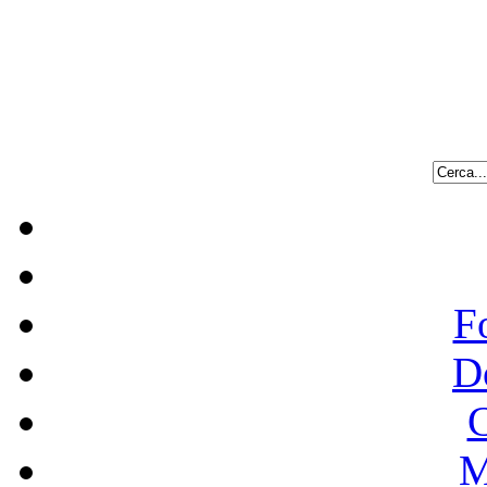
F
D
C
M