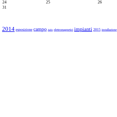
24
25
26
31
2014
impianti
campo
esposizione
2015
elettromagnetici
installazione
dalle