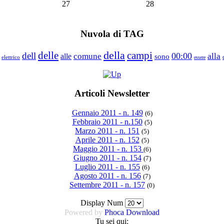
27
28
Nuvola di TAG
della
delle
campi
dell
00:00
comune
alla
alle
sono
elettrico
essere
Articoli Newsletter
Gennaio 2011 - n. 149
(6)
Febbraio 2011 - n.150
(5)
Marzo 2011 - n. 151
(5)
Aprile 2011 - n. 152
(5)
Maggio 2011 - n. 153
(6)
Giugno 2011 - n. 154
(7)
Luglio 2011 - n. 155
(6)
Agosto 2011 - n. 156
(7)
Settembre 2011 - n. 157
(0)
Display Num
Powered by
Phoca Download
Tu sei qui: