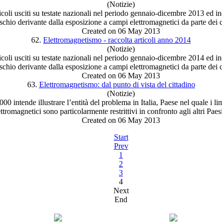
(Notizie)
icoli usciti su testate nazionali nel periodo gennaio-dicembre 2013 ed in
ischio derivante dalla esposizione a campi
elettromagnetici
da parte dei c
Created on 06 May 2013
62.
Elettromagnetismo - raccolta articoli anno 2014
(Notizie)
icoli usciti su testate nazionali nel periodo gennaio-dicembre 2014 ed in
ischio derivante dalla esposizione a campi
elettromagnetici
da parte dei c
Created on 06 May 2013
63.
Elettromagnetismo: dal punto di vista del cittadino
(Notizie)
2000 intende illustrare l’entità del problema in Italia, Paese nel quale i li
ettromagnetici
sono particolarmente restrittivi in confronto agli altri Paes
Created on 06 May 2013
Start
Prev
1
2
3
4
Next
End