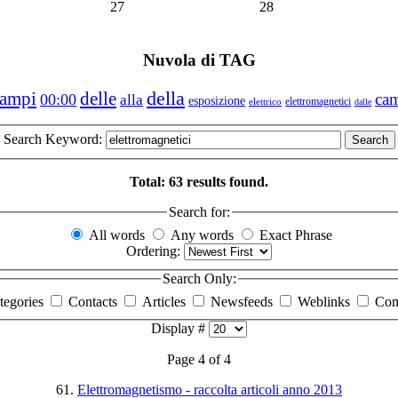
27
28
Nuvola di TAG
della
campi
delle
ca
00:00
alla
esposizione
elettromagnetici
elettrico
dalle
Search Keyword:
Search
Total: 63 results found.
Search for:
All words
Any words
Exact Phrase
Ordering:
Search Only:
tegories
Contacts
Articles
Newsfeeds
Weblinks
Com
Display #
Page 4 of 4
61.
Elettromagnetismo - raccolta articoli anno 2013