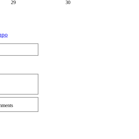
29
30
mpo
ments