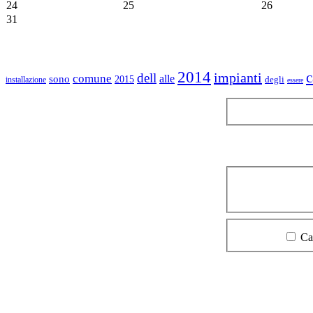
24
25
26
31
2014
impianti
dell
comune
alle
sono
2015
degli
installazione
essere
Ca