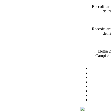
Raccolta art
del r
Raccolta art
del r
... Elettra 
Campi
el