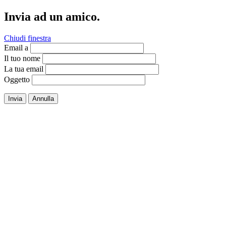
Invia ad un amico.
Chiudi finestra
Email a
Il tuo nome
La tua email
Oggetto
Invia
Annulla